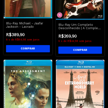
Blu-Ray Michael - Jaafar
Blu-Ray Um Completo
Jackson - Lacrado
Desconhecido | A Complete
Unknown - Bob Dylan -
R$389,90
Timothée Chalamet
R$269,90
6
x
de
R$64,98
sem juros
6
x
de
R$44,98
sem juros