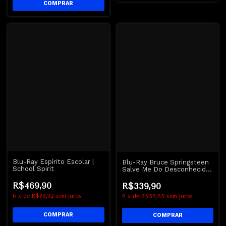
Blu-Ray Espírito Escolar |
Blu-Ray Bruce Springsteen
School Spirit
Salve Me Do Desconhecido |
Springsteen Deliver Me
From Nowhere
R$469,90
R$339,90
6
x
de
R$78,32
sem juros
6
x
de
R$56,65
sem juros