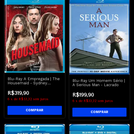
Blu-Ray A Empregada | The
Blu-Ray Um Homem Sério |
Housemaid - Sydney
A Serious Man - Lacrado
Sweeney - Amanda
Seyfried
R$319,90
R$199,90
6
x
de
R$53,32
sem juros
6
x
de
R$33,32
sem juros