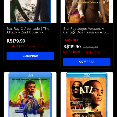
Blu-Ray O Atentado | The
Blu-Ray Jogos Vorazes A
Attack - Ziad Doueiri -
Cantiga Dos Pássaros e Das
Lacrado
Serpentes | The Hunger
Games The Ballad Of
R$179,90
-
44
%
OFF
Songbirds & Snakes
R$119,90
6
x
de
R$29,98
sem juros
R$214,90
6
x
de
R$19,98
sem juros