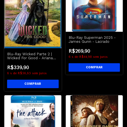
Blu-Ray Superman 2025 -
James Gunn - Lacrado
R$269,90
Blu-Ray Wicked Parte 2 |
6
x
de
R$44,98
sem juros
Wicked For Good - Ariana
Grande
R$339,90
6
x
de
R$56,65
sem juros