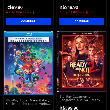
Def
R$249,90
R$99,90
6
x
de
R$41,65
sem juros
6
x
de
R$16,65
sem juros
Blu-Ray Casamento
Sangrento A Viúva | Ready
Blu-Ray Super Mario Galaxy
Or Not 2 Here I Come
O Filme | The Super Mario
Galaxy Movie
R$399,90