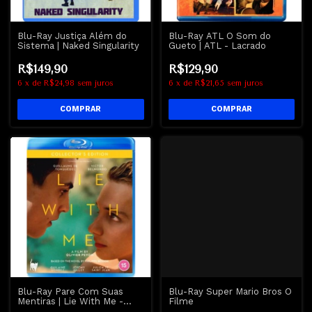
Blu-Ray Justiça Além do
Blu-Ray ATL O Som do
Sistema | Naked Singularity
Gueto | ATL - Lacrado
R$149,90
R$129,90
6
x
de
R$24,98
sem juros
6
x
de
R$21,65
sem juros
Blu-Ray Pare Com Suas
Blu-Ray Super Mario Bros O
Mentiras | Lie With Me -
Filme
Olivier Peyon