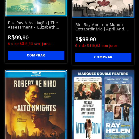
Blu-Ray A Avaliação | The
Blu-Ray Abril e o Mundo
Assessment - Elizabeth
Extraordinário | April And
Olsen
The Extraordinary World
R$99,90
R$99,90
6
x
de
R$16,65
sem juros
6
x
de
R$16,65
sem juros