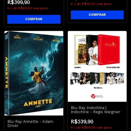
R$399,90
6
x
de
R$66,65
sem juros
6
x
de
R$66,65
sem juros
Blu-Ray Indochina |
Indochine - Regis Wargnier
R$539,90
Blu-Ray Annette - Adam
Driver
6
x
de
R$89,98
sem juros