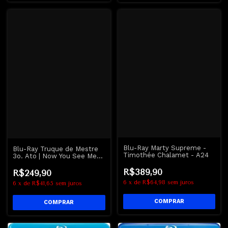
Blu-Ray Marty Supreme -
Blu-Ray Truque de Mestre
Timothée Chalamet - A24
3o. Ato | Now You See Me
Now You Don't -
R$389,90
R$249,90
6
x
de
R$64,98
sem juros
6
x
de
R$41,65
sem juros