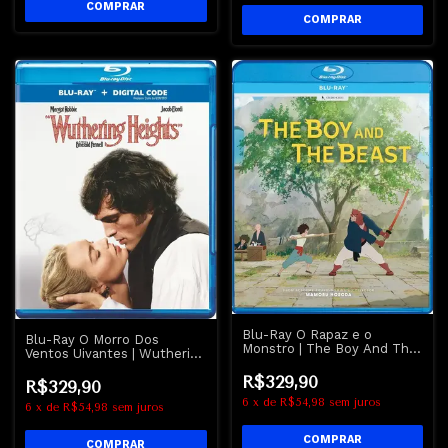
Blu-Ray O Rapaz e o
Blu-Ray O Morro Dos
Monstro | The Boy And The
Ventos Uivantes | Wuthering
Beast
Heights - Margot Robbie -
R$329,90
Jacob Elordi
R$329,90
6
x
de
R$54,98
sem juros
6
x
de
R$54,98
sem juros