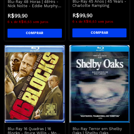
Blu-Ray 45 Anos | 45 Years -
Blu-Ray 48 Horas | 48Hrs -
Charlotte Rampling
Nick Nolte - Eddie Murphy -
LEGENDADO
R$99,90
R$99,90
6
x
de
R$16,65
sem juros
6
x
de
R$16,65
sem juros
Blu-Ray Terror em Shelby
Blu-Ray 16 Quadras | 16
Oaks | Shelby Oaks
Blocks - Bruce Willis - Mos