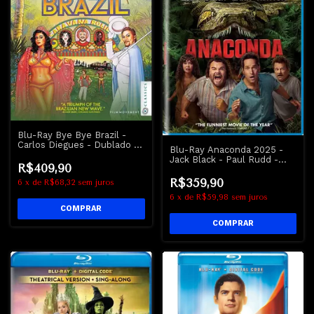
Blu-Ray Bye Bye Brazil -
Carlos Diegues - Dublado -
Blu-Ray Anaconda 2025 -
Lacrado
Jack Black - Paul Rudd -
R$409,90
Lacrado
R$359,90
6
x
de
R$68,32
sem juros
6
x
de
R$59,98
sem juros