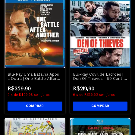
Blu-Ray Uma Batalha Após
Blu-Ray Covil de Ladrões |
a Outra | One Battle After
Den Of Thieves - 50 Cent -
Another - Leonardo
Gerard Butler
DiCaprio - Sean Penn
R$359,90
R$219,90
6
x
de
R$59,98
sem juros
6
x
de
R$36,65
sem juros