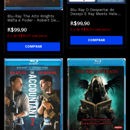
Blu-Ray O Despertar do
Desejo E Ray Meets Helen |
Blu-Ray The Alto Knights
After Glow - Nick Nolte
Máfia e Poder - Robert De
R$99,90
Niro
R$99,90
6
x
de
R$16,65
sem juros
6
x
de
R$16,65
sem juros