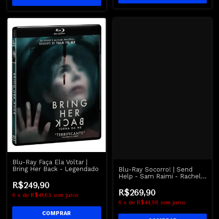
Blu-Ray Faça Ela Voltar |
Bring Her Back - Legendado
Blu-Ray Socorro! | Send
Help - Sam Raimi - Rachel
McAdams
R$249,90
R$269,90
6
x
de
R$41,65
sem juros
6
x
de
R$44,98
sem juros