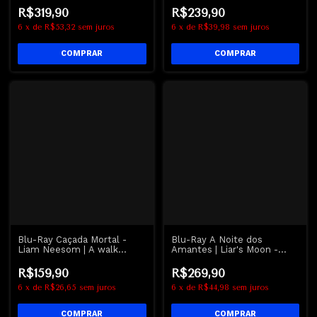
R$319,90
R$239,90
6
x
de
R$53,32
sem juros
6
x
de
R$39,98
sem juros
Blu-Ray Caçada Mortal -
Blu-Ray A Noite dos
Liam Neesom | A walk
Amantes | Liar's Moon -
Among The Tombstones
Matt Dillon
R$159,90
R$269,90
6
x
de
R$26,65
sem juros
6
x
de
R$44,98
sem juros