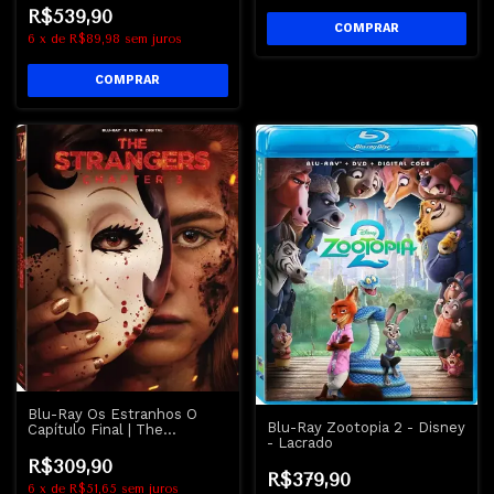
R$539,90
6
x
de
R$89,98
sem juros
Blu-Ray Os Estranhos O
Blu-Ray Zootopia 2 - Disney
Capítulo Final | The
- Lacrado
Strangers Chapter 3
R$309,90
R$379,90
6
x
de
R$51,65
sem juros