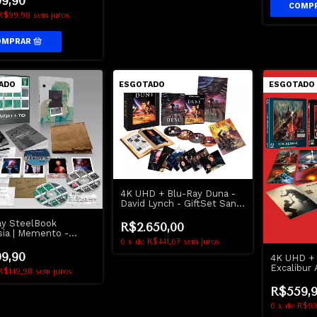
9,90
R$99,98
sem juros
ADO
ESGOTADO
ESGOTADO
4K UHD + Blu-Ray Duna -
David Lynch - GiftSet Sand
Edition - Lacrado
ay SteelBook
R$2.650,00
ia | Memento -
6
x
de
R$441,67
sem juros
t - Christopher Nolan
9,90
4K UHD + 
Excalibur
R$149,98
sem juros
Poder | Ex
R$559,
6
x
de
R$93