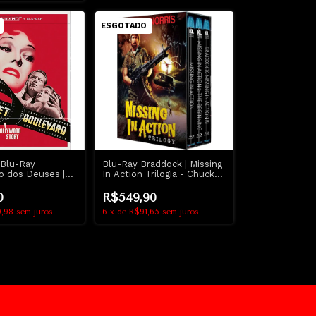
ESGOTADO
Blu-Ray
Blu-Ray Braddock | Missing
o dos Deuses |
In Action Trilogia - Chuck
ulevard -
Norris
0
R$549,90
9,98
sem juros
6
x
de
R$91,65
sem juros