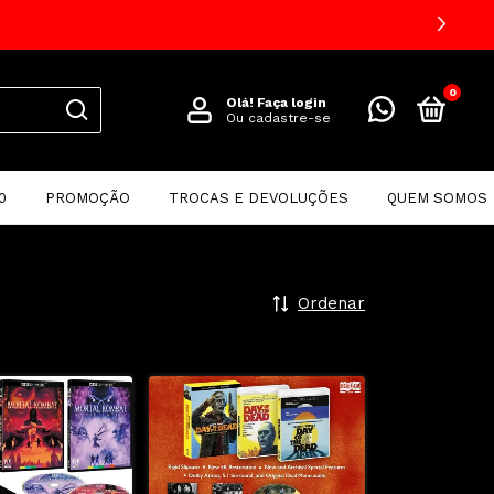
PRIMEIRA COMPRA USE O CUPOM "BE
0
Olá!
Faça login
Ou cadastre-se
0
PROMOÇÃO
TROCAS E DEVOLUÇÕES
QUEM SOMOS
Ordenar