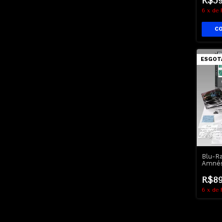
R$59
6
x
de
ESGOT
Blu-R
Amnés
GiftSe
R$89
6
x
de