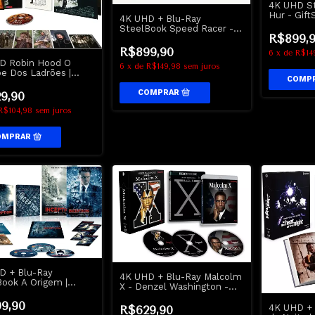
4K UHD S
Hur - Gift
4K UHD + Blu-Ray
SteelBook Speed Racer -
R$899,
GiftSet - Lacrado
R$899,90
6
x
de
R$14
D Robin Hood O
6
x
de
R$149,98
sem juros
pe Dos Ladrões |
 Hood Prince Of
s - Arrow
9,90
R$104,98
sem juros
D + Blu-Ray
4K UHD + Blu-Ray Malcolm
Book A Origem |
X - Denzel Washington -
ion - Dublado e
GiftSet
dado
9,90
4K UHD + 
R$629,90