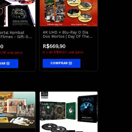
4K UHD + Blu-Ray O Dia
ortal Kombat
Dos Mortos | Day Of The
Filmes - Gift-Set
Dead - George A Romero
R$669,90
90
6
x
de
R$111,65
sem juros
9,98
sem juros