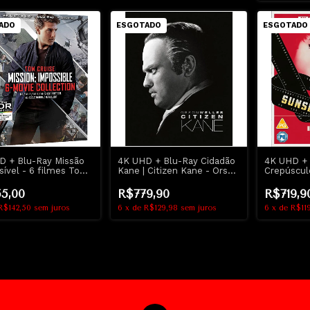
ADO
ESGOTADO
ESGOTADO
D + Blu-Ray Missão
4K UHD + Blu-Ray Cidadão
4K UHD + 
ível - 6 filmes Tom
Kane | Citizen Kane - Orson
Crepúscul
 | Mission Impossible
Welles - Gift-Set -
Sunset Bo
Dublado e Legendado
Lacrado
5,00
R$779,90
R$719,9
R$142,50
sem juros
6
x
de
R$129,98
sem juros
6
x
de
R$11