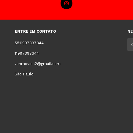
ENTRE EM CONTATO
NE
5511997397344
11997397344
vanmovies2@gmail.com
São Paulo