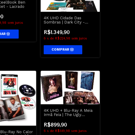
teelBook Ben
Set - Lacrado
90
4K UHD Cidade Das
Sombras | Dark City -
9,98
sem juros
Arrow
R$1.349,90
6
x
de
R$224,98
sem juros
4K UHD + Blu-Ray A Meia
Irmã Feia | The Ugly
Stepsister - GiftSet -
Second Sight
R$899,90
6
x
de
R$149,98
sem juros
Blu-Ray No Calor