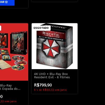
ESGOTADO
4K UHD + Blu-Ray Box
Resident Evil - 6 Filmes
R$799,90
Blu-Ray
 A Espada do
6
x
de
R$133,32
sem juros
calibur - Arrow
90
,32
sem juros