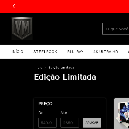
MVINDO5"
INÍCIO
STEELBOOK
BLU-RAY
4K ULTRA HD
Início
>
Edição Limitada
Edição Limitada
PREÇO
De
Até
APLICAR