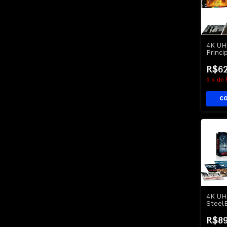
4K UH
Princi
Robin
Thieve
R$62
6
x
de
4K UH
Steel
Incept
Legen
R$89