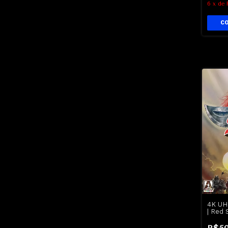
6
x
de
4K UH
| Red 
Lacra