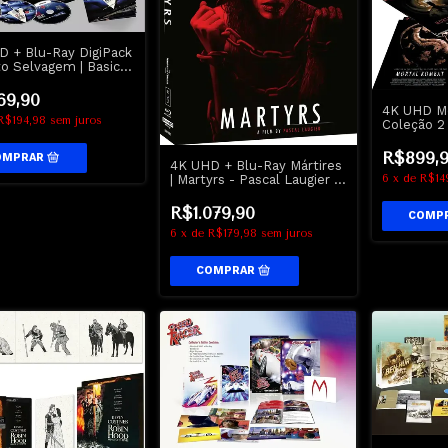
D + Blu-Ray DigiPack
to Selvagem | Basic
ct - Michael Douglas -
n Stone
69,90
4K UHD M
R$194,98
sem juros
Coleção 2 
- Lacrado
R$899,
4K UHD + Blu-Ray Mártires
6
x
de
R$14
| Martyrs - Pascal Laugier -
Gift-Set
R$1.079,90
6
x
de
R$179,98
sem juros