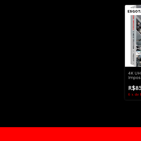
ESGOT
4K UH
Imposs
Cruise
R$85
6
x
de