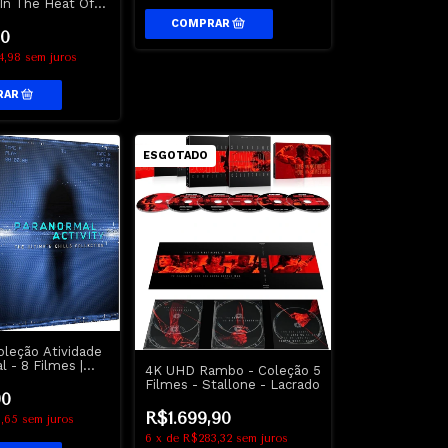
 In The Heat Of
- GiftSet
0
4,98
sem juros
ESGOTADO
oleção Atividade
 - 8 Filmes |
4K UHD Rambo - Coleção 5
l Activity The
Filmes - Stallone - Lacrado
hill Collection
90
R$1.699,90
1,65
sem juros
6
x
de
R$283,32
sem juros