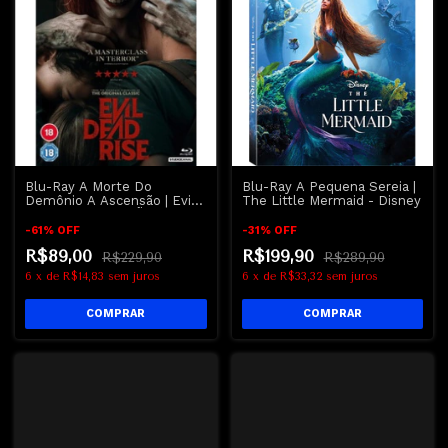
Blu-Ray A Morte Do
Blu-Ray A Pequena Sereia |
Demônio A Ascensão | Evil
The Little Mermaid - Disney
Dead Rise - REGIÃO B
-
61
%
OFF
-
31
%
OFF
R$89,00
R$199,90
R$229,90
R$289,90
6
x
de
R$14,83
sem juros
6
x
de
R$33,32
sem juros