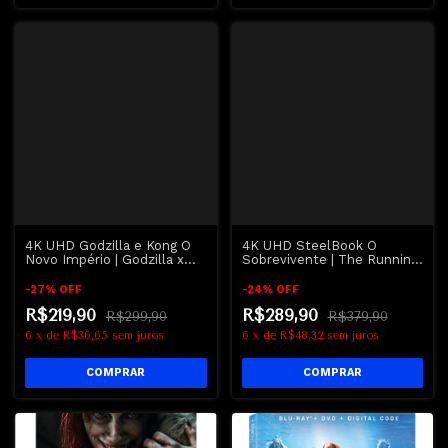
4K UHD Godzilla e Kong O
4K UHD SteelBook O
Novo Império | Godzilla x
Sobrevivente | The Running
Kong The New Empire
Man - Schwarzenegger
-
27
%
OFF
-
24
%
OFF
R$219,90
R$289,90
R$299,90
R$379,90
6
x
de
R$36,65
sem juros
6
x
de
R$48,32
sem juros