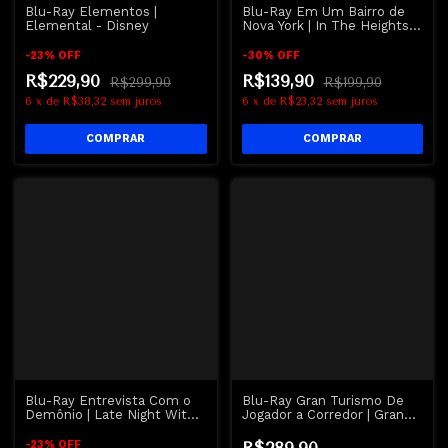
Blu-Ray Elementos |
Blu-Ray Em Um Bairro de
Elemental - Disney
Nova York | In The Heights -
Dublado e Legendado
-
23
%
OFF
-
30
%
OFF
R$229,90
R$139,90
R$299,90
R$199,90
6
x
de
R$38,32
sem juros
6
x
de
R$23,32
sem juros
Blu-Ray Entrevista Com o
Blu-Ray Gran Turismo De
Demônio | Late Night With
Jogador a Corredor | Gran
The Devil
Turismo - David Harbour
-
23
%
OFF