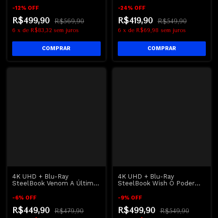
Lugar ao Mesmo Tempo |
Powell
Everything Erverywhere All
-
12
%
OFF
-
24
%
OFF
at Once
R$499,90
R$419,90
R$569,90
R$549,90
6
x
de
R$83,32
sem juros
6
x
de
R$69,98
sem juros
4K UHD + Blu-Ray
4K UHD + Blu-Ray
SteelBook Venom A Última
SteelBook Wish O Poder
Dança | Venom The Last
dos Desejos | Wish - Disney
Dance - Tom Hardy
-
6
%
OFF
-
9
%
OFF
R$449,90
R$499,90
R$479,90
R$549,90