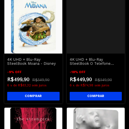
4K UHD + Blu-Ray
4K UHD + Blu-Ray
SteelBook Moana - Disney
SteelBook O Telefone
Preto | The Black Phone
-
9
%
OFF
-
18
%
OFF
R$499,90
R$449,90
R$549,90
R$549,90
6
x
de
R$83,32
sem juros
6
x
de
R$74,98
sem juros