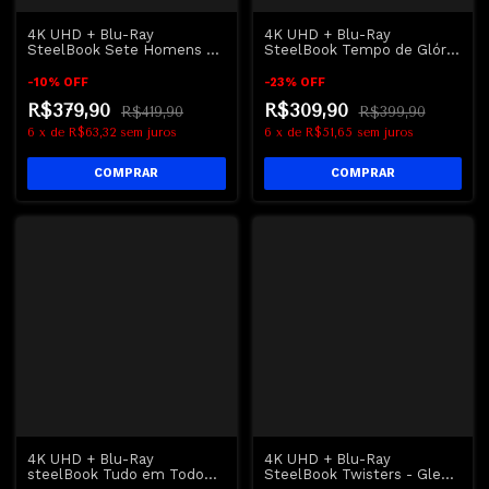
4K UHD + Blu-Ray
4K UHD + Blu-Ray
SteelBook Sete Homens e
SteelBook Tempo de Glória
um Destino | The
| Glory - Morgan Freeman -
Magnificent Seven
Dublado e Legendado
-
10
%
OFF
-
23
%
OFF
R$379,90
R$309,90
R$419,90
R$399,90
6
x
de
R$63,32
sem juros
6
x
de
R$51,65
sem juros
4K UHD + Blu-Ray
4K UHD + Blu-Ray
steelBook Tudo em Todo
SteelBook Twisters - Glen