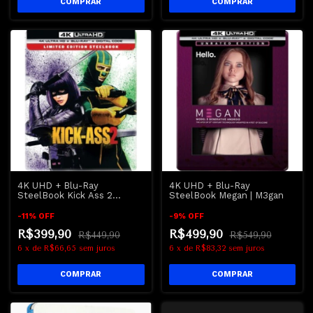
4K UHD + Blu-Ray
4K UHD + Blu-Ray
SteelBook Kick Ass 2
SteelBook Megan | M3gan
Quebrando Tudo | Kick Ass 2
-
11
%
OFF
-
9
%
OFF
R$399,90
R$499,90
R$449,90
R$549,90
6
x
de
R$66,65
sem juros
6
x
de
R$83,32
sem juros