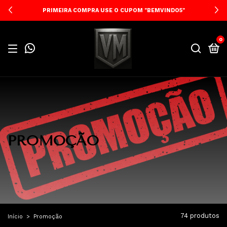
PRIMEIRA COMPRA USE O CUPOM "BEMVINDO5"
0
PROMOÇÃO
74 produtos
Início
>
Promoção