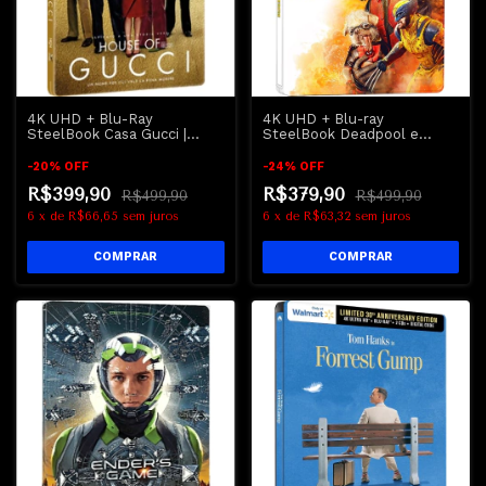
4K UHD + Blu-Ray
4K UHD + Blu-ray
SteelBook Casa Gucci |
SteelBook Deadpool e
House Of Gucci - Lady Gaga
Wolverine - Marvel
- Al Pacino - REGIÃO B
-
20
%
OFF
-
24
%
OFF
R$399,90
R$379,90
R$499,90
R$499,90
6
x
de
R$66,65
sem juros
6
x
de
R$63,32
sem juros