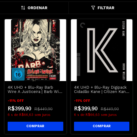
ORDENAR
FILTRAR
4K UHD + Blu-Ray Barb
4K UHD + Blu-Ray Digipack
Wire A Justiceira | Barb Wire
Cidadão Kane | Citizen Kane
- Pamela Anderson
- Orson Welles - Criterion
-
11
%
OFF
-
11
%
OFF
R$399,90
R$399,90
R$449,90
R$449,90
6
x
de
R$66,65
sem juros
6
x
de
R$66,65
sem juros