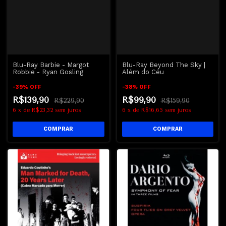
Blu-Ray Barbie - Margot
Blu-Ray Beyond The Sky |
Robbie - Ryan Gosling
Além do Céu
-
39
%
OFF
-
38
%
OFF
R$139,90
R$99,90
R$229,90
R$159,90
6
x
de
R$23,32
sem juros
6
x
de
R$16,65
sem juros