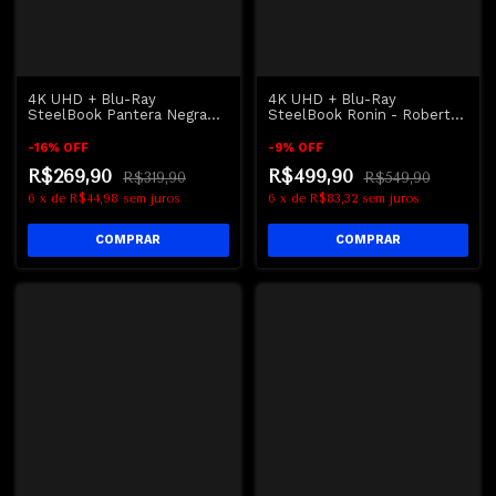
4K UHD + Blu-Ray
4K UHD + Blu-Ray
SteelBook Pantera Negra
SteelBook Ronin - Robert
Wakanda Para Sempre |
De Niro
Black Panther Wakanda
-
16
%
OFF
-
9
%
OFF
Forever - Marvel
R$269,90
R$499,90
R$319,90
R$549,90
6
x
de
R$44,98
sem juros
6
x
de
R$83,32
sem juros