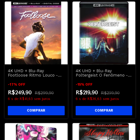
4K UHD + Blu-Ray
4K UHD + Blu-Ray
Footloose Ritmo Louco -
Poltergeist O Fenômeno -
Kevin Bacon
Steven Spielberg - Dublado
e Legendado
-
17
%
OFF
-
15
%
OFF
R$249,90
R$219,90
R$299,90
R$259,90
6
x
de
R$41,65
sem juros
6
x
de
R$36,65
sem juros