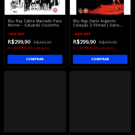
Blu-Ray Cabra Marcado Para
Blu-Ray Dario Argento
Morrer - Eduardo Coutinho
Coleção 3 Filmes | Dario
Argento Symphony Of Fear
-
14
%
OFF
-
40
%
OFF
R$299,90
R$299,90
R$349,90
R$499,90
6
x
de
R$49,98
sem juros
6
x
de
R$49,98
sem juros