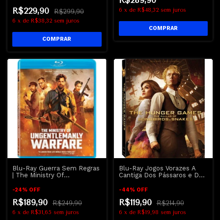
R$289,90
R$229,90
6
x
de
R$48,32
sem juros
R$299,90
6
x
de
R$38,32
sem juros
Blu-Ray Guerra Sem Regras
Blu-Ray Jogos Vorazes A
| The Ministry Of
Cantiga Dos Pássaros e Das
Ungentlemanly
Serpentes | The Hunger
Games The Ballad Of
-
24
%
OFF
-
44
%
OFF
Songbirds & Snakes
R$189,90
R$119,90
R$249,90
R$214,90
6
x
de
R$31,65
sem juros
6
x
de
R$19,98
sem juros