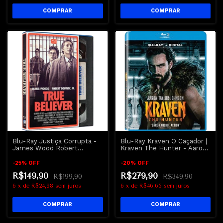
Blu-Ray Justiça Corrupta -
Blu-Ray Kraven O Caçador |
James Wood Robert
Kraven The Hunter - Aaron
Downey Jr. | True Believer
Taylor-Johnson
-
25
%
OFF
-
20
%
OFF
R$149,90
R$279,90
R$199,90
R$349,90
6
x
de
R$24,98
sem juros
6
x
de
R$46,65
sem juros