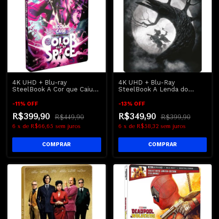
4K UHD + Blu-ray
4K UHD + Blu-Ray
SteelBook A Cor que Caiu
SteelBook A Lenda do
do Céu - Nicolas Cage |
Cavaleiro Sem Cabeça |
Color out of Space Dub Leg
Sleepy Hollow - Johnny
-
11
%
OFF
-
13
%
OFF
Depp
R$399,90
R$349,90
R$449,90
R$399,90
6
x
de
R$66,65
sem juros
6
x
de
R$58,32
sem juros