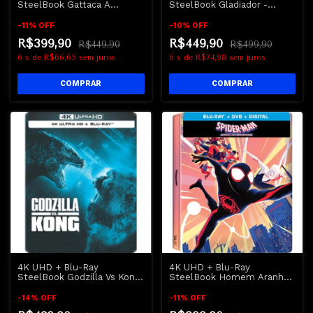
SteelBook Gattaca A
SteelBook Gladiador -
Experiência Genética -
Russell Crowe
Legendado
-
11
%
OFF
-
10
%
OFF
R$399,90
R$449,90
R$449,90
R$499,90
6
x
de
R$66,65
sem juros
6
x
de
R$74,98
sem juros
4K UHD + Blu-Ray
4K UHD + Blu-Ray
SteelBook Godzilla Vs Kong
SteelBook Homem Aranha
- Dublado e Legendado
Através do Aranhaverso |
Spider Man Across The
-
14
%
OFF
-
11
%
OFF
Spider-Verse