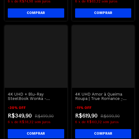
6
x
de
R$74,98
sem juros
6
x
de
R$83,32
sem juros
4K UHD + Blu-Ray
4K UHD Amor à Queima
SteelBook Wonka -
Roupa | True Romance -
Timothée Chalamet
Christian Slater - REGIÃO B
-
30
%
OFF
-
11
%
OFF
R$349,90
R$619,90
R$499,90
R$699,90
6
x
de
R$58,32
sem juros
6
x
de
R$103,32
sem juros