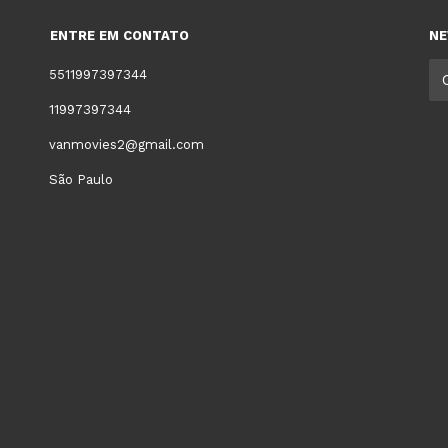
ENTRE EM CONTATO
NE
5511997397344
11997397344
vanmovies2@gmail.com
São Paulo