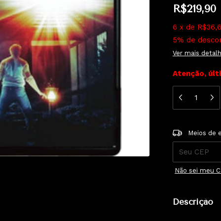
R$219,90
6
x
de
R$36,
5% de desco
Ver mais detal
Atenção, últ
Entregas para 
Meios de 
Não sei meu 
Descrição