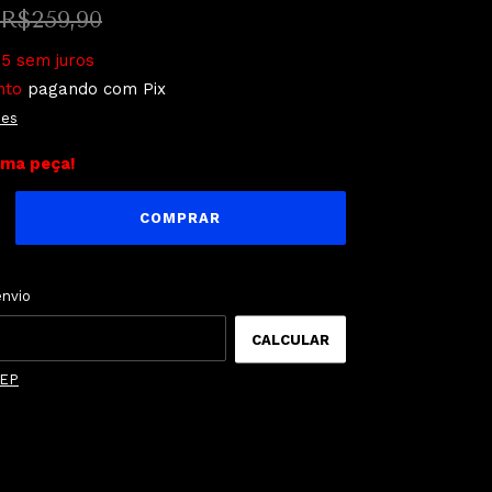
R$259,90
65
sem juros
nto
pagando com Pix
hes
ima peça!
ALTERAR CEP
o CEP:
envio
CALCULAR
CEP