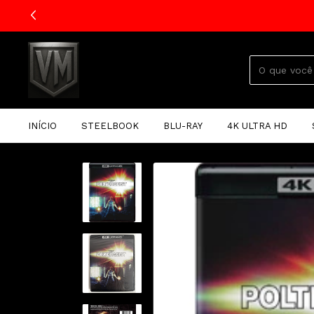
INÍCIO
STEELBOOK
BLU-RAY
4K ULTRA HD