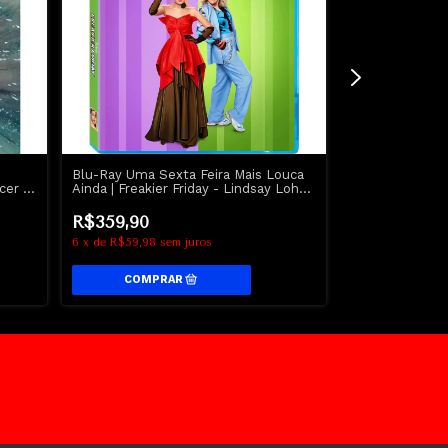
Blu-Ray Uma Sexta Feira Mais Louca
4K UHD The 
cer -
Ainda | Freakier Friday - Lindsay Lohan
Monstro Vive na
- Disney
Descendência 
R$359,90
R$389,90
6
x
de
R$59,98
sem juros
6
x
de
R$64,98
s