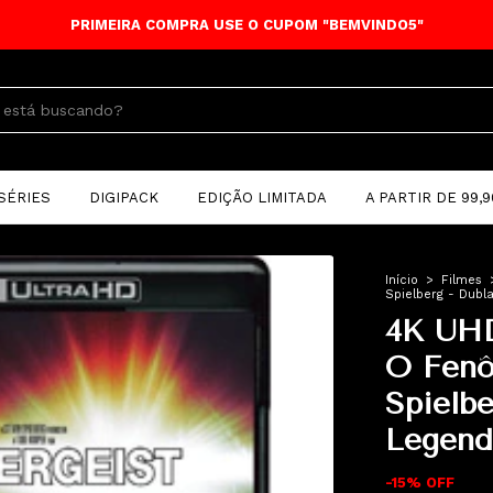
PRIMEIRA COMPRA USE O CUPOM "BEMVINDO5"
SÉRIES
DIGIPACK
EDIÇÃO LIMITADA
A PARTIR DE 99,9
Início
>
Filmes
Spielberg - Dubl
4K UHD
O Fenô
Spielbe
Legend
-
15
%
OFF