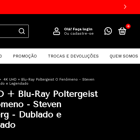
0
Olá!
Faça login
Ou cadastre-se
0
PROMOÇÃO
TROCAS E DEVOLUÇÕES
QUEM SOMOS
>
4K UHD + Blu-Ray Poltergeist O Fenômeno - Steven
ado e Legendado
 + Blu-Ray Poltergeist
meno - Steven
rg - Dublado e
ado