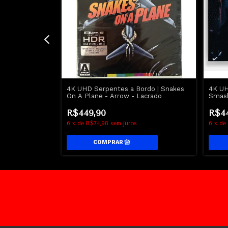
elBook Tron
4K UHD Serpentes a Bordo | Snakes
4K UH
sney
On A Plane - Arrow - Lacrado
Smash
Blunt
R$449,90
R$4
6
x
de
R$74,98
sem juros
6
x
de