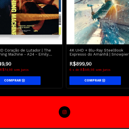
D Coração de Lutador | The
4K UHD + Blu-Ray SteelBook
ing Machine - A24 - Emily
Expresso do Amanhã | Snowpier
 - Dwayne Johnson
Chris Evans
49,90
R$899,90
R$74,98
sem juros
6
x
de
R$149,98
sem juros