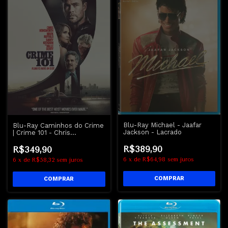
Blu-Ray Michael - Jaafar
Blu-Ray Caminhos do Crime
Jackson - Lacrado
| Crime 101 - Chris
Hemsworth
R$389,90
R$349,90
6
x
de
R$64,98
sem juros
6
x
de
R$58,32
sem juros