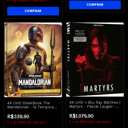
6
x
de
R$66,65
sem juros
4K UHD + Blu-Ray Mártires |
4K UHD SteelBook The
Martyrs - Pascal Laugier -
Mandalorian - 1a Temporada
Gift-Set
Completa - Star Wars
R$1.079,90
R$539,90
6
x
de
R$179,98
sem juros
6
x
de
R$89,98
sem juros