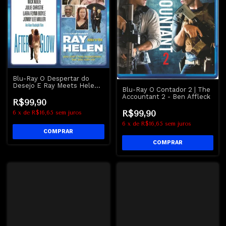
Blu-Ray O Despertar do
Desejo E Ray Meets Helen |
Blu-Ray O Contador 2 | The
After Glow - Nick Nolte
Accountant 2 - Ben Affleck
R$99,90
R$99,90
6
x
de
R$16,65
sem juros
6
x
de
R$16,65
sem juros