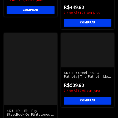
6
x
de
R$89,98
sem juros
Selvagens da Noite | The
Warriors
R$449,90
6
x
de
R$74,98
sem juros
4K UHD SteelBook O
Patriota | The Patriot - Mel
Gibson
R$539,90
6
x
de
R$89,98
sem juros
4K UHD + Blu-Ray
SteelBook Os Flintstones O