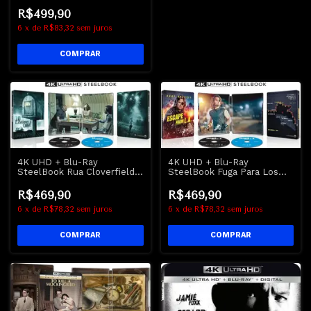
Filme | The Flintstones
R$499,90
6
x
de
R$83,32
sem juros
4K UHD + Blu-Ray
4K UHD + Blu-Ray
SteelBook Rua Cloverfield
SteelBook Fuga Para Los
10 | 10 Cloverfield Lane -
Angeles | Escape From L.A |
Dublado e Legendado
Kurt Russell - LEGENDADO
R$469,90
R$469,90
6
x
de
R$78,32
sem juros
6
x
de
R$78,32
sem juros