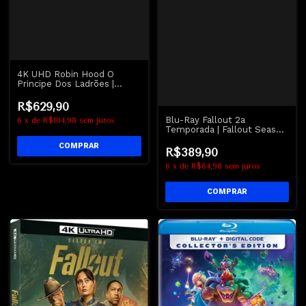
4K UHD Robin Hood O
Principe Dos Ladrões |
Robin Hood Prince Of
Thieves - Arrow
R$629,90
Blu-Ray Fallout 2a
6
x
de
R$104,98
sem juros
Temporada | Fallout Season
Two
R$389,90
6
x
de
R$64,98
sem juros