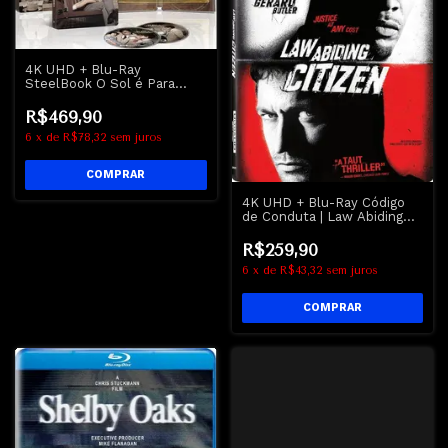
4K UHD + Blu-Ray
SteelBook O Sol é Para
Todos | To Kill a Mockingbird
- Gregory Peck
R$469,90
6
x
de
R$78,32
sem juros
4K UHD + Blu-Ray Código
de Conduta | Law Abiding
Citizen - Jamie Foxx -
Gerard Butler
R$259,90
6
x
de
R$43,32
sem juros