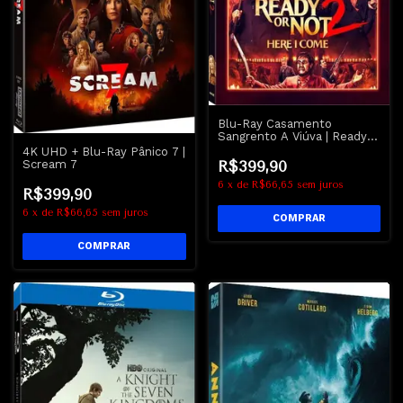
Blu-Ray Casamento
Sangrento A Viúva | Ready
Or Not 2 Here I Come
4K UHD + Blu-Ray Pânico 7 |
Scream 7
R$399,90
6
x
de
R$66,65
sem juros
R$399,90
6
x
de
R$66,65
sem juros