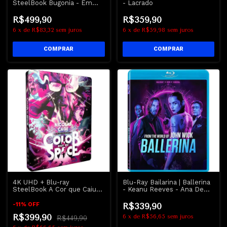
SteelBook Bugonia - Emma
- Lacrado
Stone - Yorgos Lanthimos
R$499,90
R$359,90
6
x
de
R$83,32
sem juros
6
x
de
R$59,98
sem juros
4K UHD + Blu-ray
Blu-Ray Bailarina | Ballerina
SteelBook A Cor que Caiu
- Keanu Reeves - Ana De
do Céu - Nicolas Cage |
Armas
Color out of Space Dub Leg
-
11
%
OFF
R$339,90
R$399,90
6
x
de
R$56,65
sem juros
R$449,90