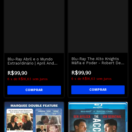
Blu-Ray The Alto Knights
Blu-Ray Abril e o Mundo
Máfia e Poder - Robert De
Extraordinário | April And
Niro
The Extraordinary World
R$99,90
R$99,90
6
x
de
R$16,65
sem juros
6
x
de
R$16,65
sem juros