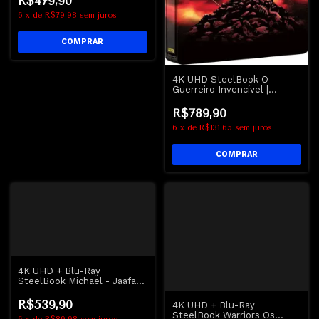
R$479,90
6
x
de
R$79,98
sem juros
4K UHD SteelBook O
Guerreiro Invencível |
Deathstalker Triple Feature
- Lacrado
R$789,90
6
x
de
R$131,65
sem juros
4K UHD + Blu-Ray
SteelBook Michael - Jaafar
Jackson - Lacrado
R$539,90
4K UHD + Blu-Ray
SteelBook Warriors Os