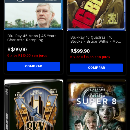
Blu-Ray 45 Anos | 45 Years -
Blu-Ray 16 Quadras | 16
Charlotte Rampling
Blocks - Bruce Willis - Mos
Def
R$99,90
R$99,90
6
x
de
R$16,65
sem juros
6
x
de
R$16,65
sem juros