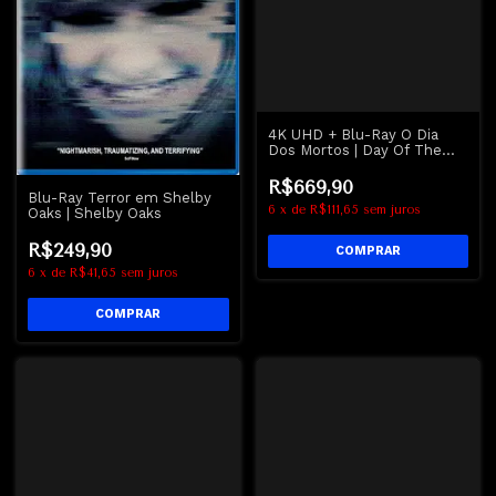
4K UHD + Blu-Ray O Dia
Dos Mortos | Day Of The
Dead - George A Romero
R$669,90
Blu-Ray Terror em Shelby
6
x
de
R$111,65
sem juros
Oaks | Shelby Oaks
R$249,90
6
x
de
R$41,65
sem juros