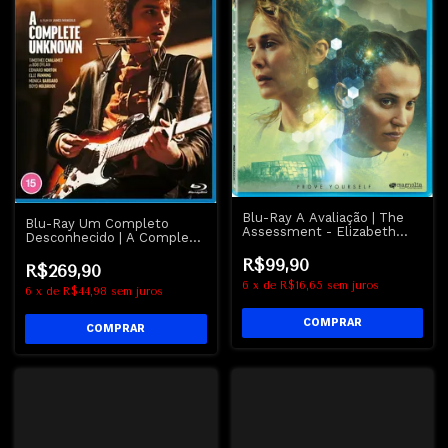
Blu-Ray A Avaliação | The
Blu-Ray Um Completo
Assessment - Elizabeth
Desconhecido | A Complete
Olsen
Unknown - Bob Dylan -
R$99,90
Timothée Chalamet
R$269,90
6
x
de
R$16,65
sem juros
6
x
de
R$44,98
sem juros