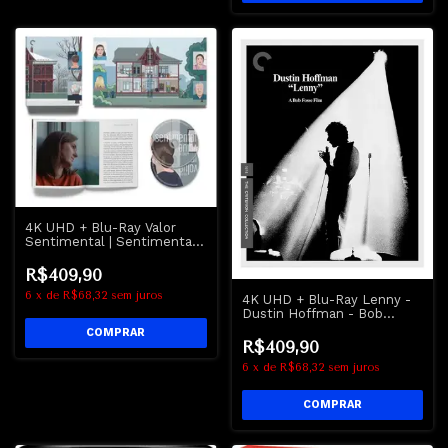
4K UHD + Blu-Ray Valor
Sentimental | Sentimental
Value - Criterion Collection
R$409,90
6
x
de
R$68,32
sem juros
4K UHD + Blu-Ray Lenny -
Dustin Hoffman - Bob
Fosse - Criterion Collection
R$409,90
6
x
de
R$68,32
sem juros