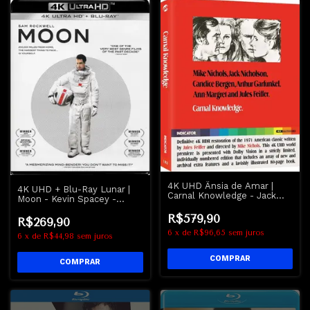
4K UHD Ânsia de Amar |
4K UHD + Blu-Ray Lunar |
Carnal Knowledge - Jack
Moon - Kevin Spacey -
Nicholson
Dublado e Legendado
R$579,90
R$269,90
6
x
de
R$96,65
sem juros
6
x
de
R$44,98
sem juros