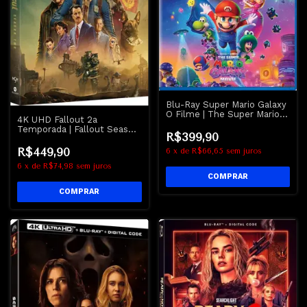
Blu-Ray Super Mario Galaxy
O Filme | The Super Mario
4K UHD Fallout 2a
Galaxy Movie
Temporada | Fallout Season
R$399,90
Two
R$449,90
6
x
de
R$66,65
sem juros
6
x
de
R$74,98
sem juros