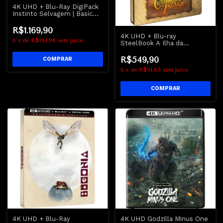
4K UHD + Blu-Ray DigiPack
Instinto Selvagem | Basic
Instinct - Michael Douglas -
Sharon Stone
R$1.169,90
4K UHD + Blu-ray
6
x
de
R$194,98
sem juros
SteelBook A Ilha da
Garganta Cortada |
Cutthroat Island
R$549,90
6
x
de
R$91,65
sem juros
4K UHD + Blu-Ray
4K UHD Godzilla Minus One