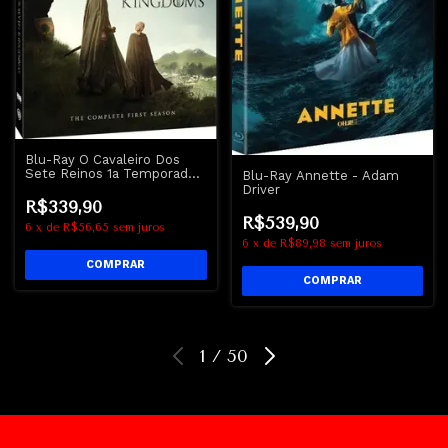
Blu-Ray O Cavaleiro Dos
Sete Reinos 1a Temporada |
Blu-Ray Annette - Adam
A Knight Of The Seven
Driver
Kingdoms Season One -
R$339,90
Got
R$539,90
6
x
de
R$56,65
sem juros
6
x
de
R$89,98
sem juros
1
/
50