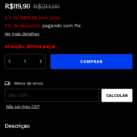
R$119,90
R$214,90
6
x
de
R$19,98
sem juros
5% de desconto
pagando com Pix
Ver mais detalhes
Atenção, última peça!
ALTERAR CEP
Entregas para o CEP:
Meios de envio
CALCULAR
Não sei meu CEP
Descrição