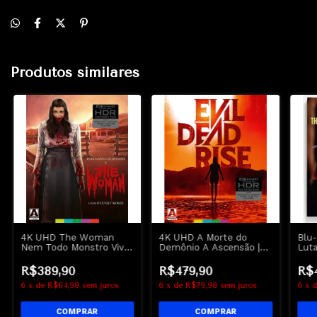
Produtos similares
4K UHD The Woman
4K UHD A Morte do
Blu-
Nem Todo Monstro Vive
Demônio A Ascensão |
Luta
na Selva / Offspring A
Evil Dead Rise - Arrow
Mach
Descendência - Arrow
Dwa
R$389,90
R$479,90
R$
6
x
de
R$64,98
sem juros
6
x
de
R$79,98
sem juros
6
x