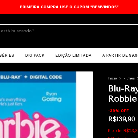
PRIMEIRA COMPRA USE O CUPOM "BEMVINDO5"
SÉRIES
DIGIPACK
EDIÇÃO LIMITADA
A PARTIR DE 99,9
Início
>
Filmes
Blu-Ra
Robbie
-
39
%
OFF
R$139,90
6
x
de
R$23,3