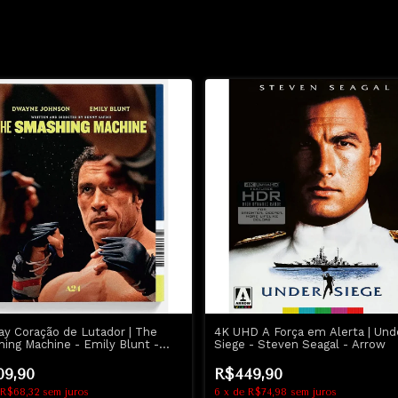
ay Coração de Lutador | The
4K UHD A Força em Alerta | Und
ing Machine - Emily Blunt -
Siege - Steven Seagal - Arrow
ne Johnson
09,90
R$449,90
R$68,32
sem juros
6
x
de
R$74,98
sem juros