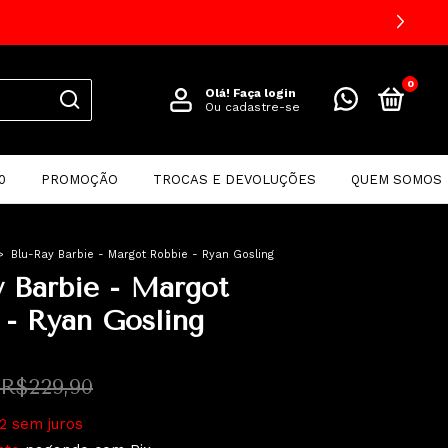
0
Olá!
Faça login
Ou cadastre-se
0
PROMOÇÃO
TROCAS E DEVOLUÇÕES
QUEM SOMOS
>
Blu-Ray Barbie - Margot Robbie - Ryan Gosling
y Barbie - Margot
 - Ryan Gosling
R$229,90
2
sem juros