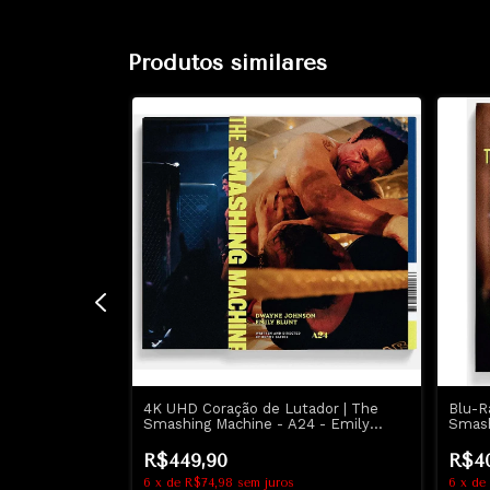
Produtos similares
rovão | Thor
4K UHD Coração de Lutador | The
Blu-R
hris Hemsworth
Smashing Machine - A24 - Emily
Smash
Blunt - Dwayne Johnson
Dway
R$449,90
R$4
6
x
de
R$74,98
sem juros
6
x
de