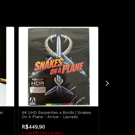
er
4K UHD Serpentes a Bordo | Snakes
Blu-Ray Tron A
On A Plane - Arrow - Lacrado
Disney - Lacra
R$449,90
R$359,90
6
x
de
R$74,98
sem juros