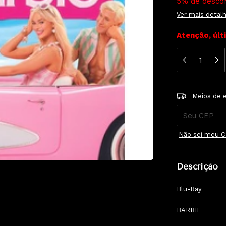
5% de desco
Ver mais detal
Atenção, últ
Entregas para 
Meios de 
Não sei meu 
Descrição
Blu-Ray
BARBIE