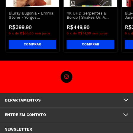
Bluray Bugonia - Emma
4K UHD Serpentes a
Blu-
Stone - Yorgos
Bordo | Snakes On A
Jare
Lanthimos - Lacrado
Plane - Arrow - Lacrado
Lac
R$399,90
R$449,90
R$
6
x
de
R$66,65
sem juros
6
x
de
R$74,98
sem juros
6
x
DEPARTAMENTOS
ENTRE EM CONTATO
NEWSLETTER