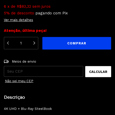
6
x
de
R$83,32
sem juros
5% de desconto
pagando com Pix
Ver mais detalhes
Atenção, última peça!
ALTERAR CEP
Entregas para o CEP:
Meios de envio
CALCULAR
Não sei meu CEP
Descrição
4K UHD + Blu-Ray SteelBook