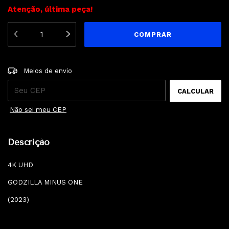
Atenção, última peça!
ALTERAR CEP
Entregas para o CEP:
Meios de envio
CALCULAR
Não sei meu CEP
Descrição
4K UHD
GODZILLA MINUS ONE
(2023)