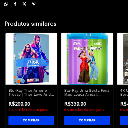
Produtos similares
Blu-Ray Thor Amor e
Blu-Ray Uma Sexta Feira
4K 
Trovão | Thor Love And
Mais Louca Ainda |
Bord
Thunder - Chris
Freakier Friday - Lindsay
Plan
Hemsworth - Marvel
Lohan - Disney
R$209,90
R$359,90
R$
6
x
de
R$34,98
sem juros
6
x
de
R$59,98
sem juros
6
x