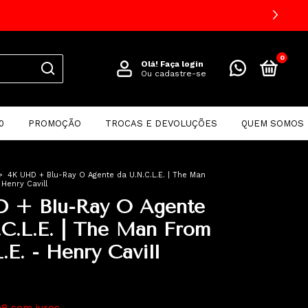
EIRA COMPRA USE O CUPOM "BEMVINDO5"
0
Olá!
Faça login
Ou cadastre-se
0
PROMOÇÃO
TROCAS E DEVOLUÇÕES
QUEM SOMOS
>
4K UHD + Blu-Ray O Agente da U.N.C.L.E. | The Man
 Henry Cavill
 + Blu-Ray O Agente
.C.L.E. | The Man From
.E. - Henry Cavill