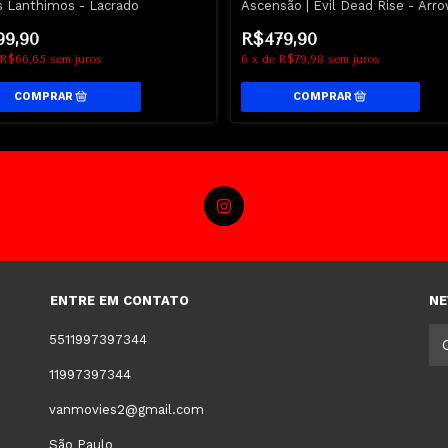
s Lanthimos - Lacrado
Ascensão | Evil Dead Rise - Arr
99,90
R$479,90
R$66,65
sem juros
6
x
de
R$79,98
sem juros
ENTRE EM CONTATO
NE
5511997397344
11997397344
vanmovies2@gmail.com
São Paulo