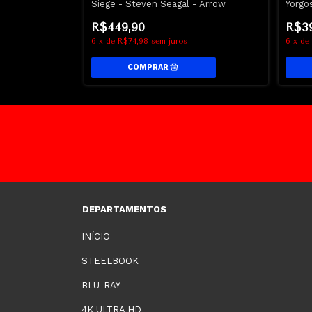
 - Lindsay Lohan
Siege - Steven Seagal - Arrow
Yorgo
R$449,90
R$3
6
x
de
R$74,98
sem juros
6
x
de
DEPARTAMENTOS
INÍCIO
STEELBOOK
BLU-RAY
4K ULTRA HD