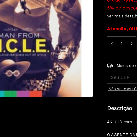
6
x
de
R$74,
5% de desco
Ver mais detal
Atenção, últ
Entregas para 
Meios de 
Não sei meu 
Descrição
4K UHD com L
O AGENTE DA U