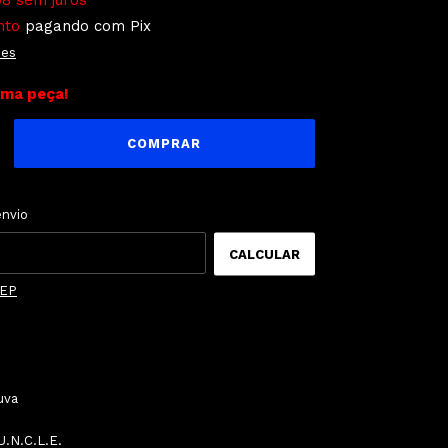
98
sem juros
nto
pagando com Pix
hes
ima peça!
ALTERAR CEP
o CEP:
envio
CALCULAR
CEP
uva
.N.C.L.E.