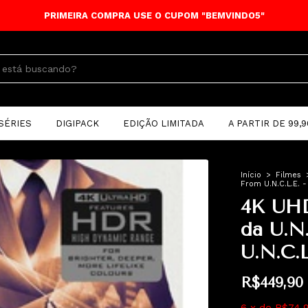
PRIM
SÉRIES
DIGIPACK
EDIÇÃO LIMITADA
A PARTIR DE 99,9
Início
>
Filmes
From U.N.C.L.E. -
4K UHD
da U.N
U.N.C.L
R$449,90