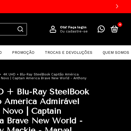
0
Olá!
Faça login
Ou cadastre-se
0
PROMOÇÃO
TROCAS E DEVOLUÇÕES
QUEM SOMOS
>
4K UHD + Blu-Ray SteelBook Capitão América
 Novo | Captain America Brave New World - Anthony
 + Blu-Ray SteelBook
o América Admirável
Novo | Captain
a Brave New World -
y Mackie - Marvel