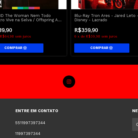
HD The Woman Nem Todo
Blu-Ray Tron Ares - Jared Leto 
ro Vive na Selva / Offspring A
Disney - Lacrado
ndência - Arrow
89,90
R$359,90
R$64,98
sem juros
6
x
de
R$59,98
sem juros
ENTRE EM CONTATO
NE
5511997397344
11997397344