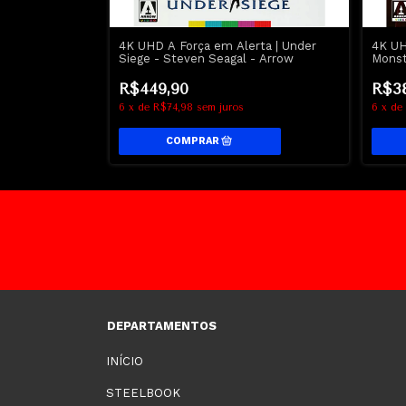
ador | The
4K UHD A Força em Alerta | Under
4K U
ily Blunt -
Siege - Steven Seagal - Arrow
Monst
Desce
R$449,90
R$3
6
x
de
R$74,98
sem juros
6
x
de
DEPARTAMENTOS
INÍCIO
STEELBOOK