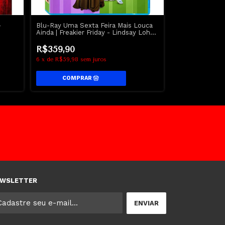
-
Blu-Ray Uma Sexta Feira Mais Louca
4K UHD A Mort
Ainda | Freakier Friday - Lindsay Lohan
Ascensão | Evi
- Disney
R$359,90
R$479,90
6
x
de
R$59,98
sem juros
6
x
de
R$79,98
s
WSLETTER