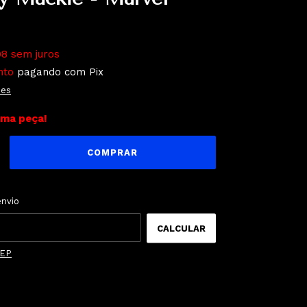
98
sem juros
nto
pagando com Pix
hes
ima peça!
ALTERAR CEP
o CEP:
envio
CALCULAR
CEP