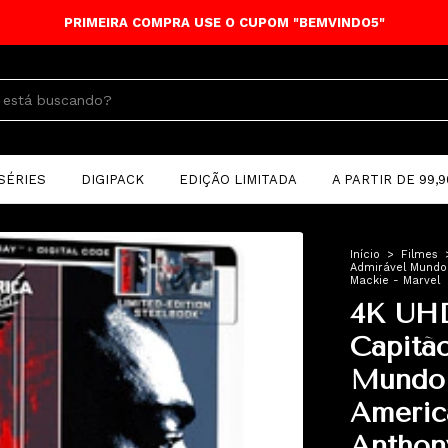
PRIMEIRA COMPRA USE O CUPOM "BEMVINDO5"
SÉRIES
DIGIPACK
EDIÇÃO LIMITADA
A PARTIR DE 99,9
Início
>
Filmes
Admirável Mundo
Mackie - Marvel
4K UHD
Capitã
Mundo 
Americ
Anthon