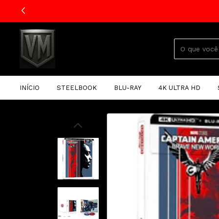
INÍCIO
STEELBOOK
BLU-RAY
4K ULTRA HD