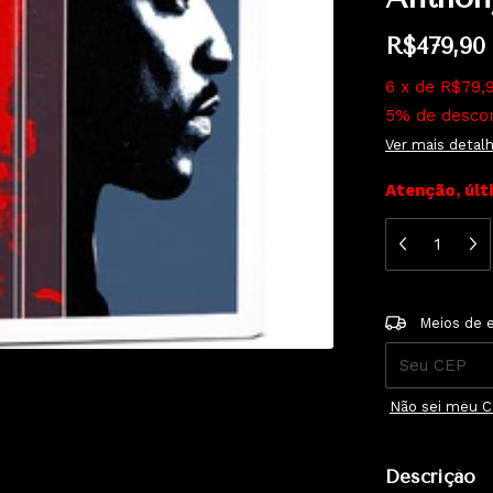
R$479,90
6
x
de
R$79,
5% de desco
Ver mais detal
Atenção, últ
Entregas para 
Meios de 
Não sei meu 
Descrição