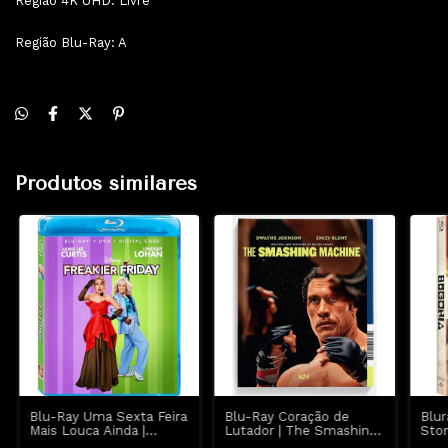
Região 4K UHD: Livre
Região Blu-Ray: A
Produtos similares
Blu-Ray Uma Sexta Feira
Blu-Ray Coração de
Blu
Mais Louca Ainda |
Lutador | The Smashing
Ston
Freakier Friday - Lindsay
Machine - Emily Blunt -
Lant