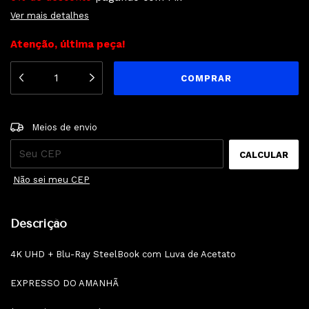
Ver mais detalhes
Atenção, última peça!
ALTERAR CEP
Entregas para o CEP:
Meios de envio
CALCULAR
Não sei meu CEP
Descrição
4K UHD + Blu-Ray SteelBook com Luva de Acetato
EXPRESSO DO AMANHÃ