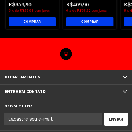
Lohan - Disney
Dwayne Johnson
R$359,90
R$409,90
R$
6
x
de
R$59,98
sem juros
6
x
de
R$68,32
sem juros
6
x
DEPARTAMENTOS
ENTRE EM CONTATO
NEWSLETTER