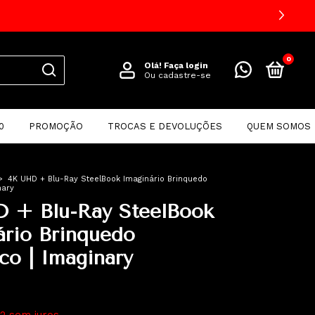
0
Olá!
Faça login
Ou cadastre-se
0
PROMOÇÃO
TROCAS E DEVOLUÇÕES
QUEM SOMOS
>
4K UHD + Blu-Ray SteelBook Imaginário Brinquedo
nary
 + Blu-Ray SteelBook
ário Brinquedo
co | Imaginary