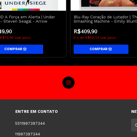
D A Força em Alerta | Under
Blu-Ray Coração de Lutador | T
 - Steven Seagal - Arrow
Smashing Machine - Emily Blunt
Dwayne Johnson
49,90
R$409,90
R$74,98
sem juros
6
x
de
R$68,32
sem juros
ENTRE EM CONTATO
NE
5511997397344
11997397344