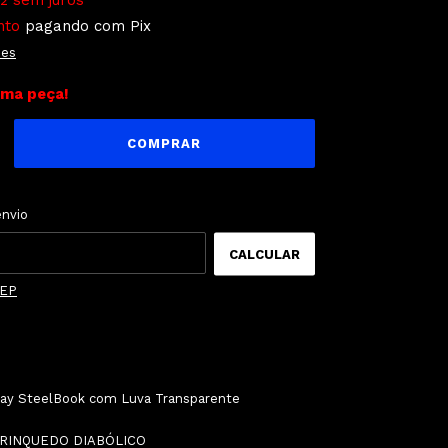
2
sem juros
nto
pagando com Pix
hes
ima peça!
ALTERAR CEP
o CEP:
envio
CALCULAR
CEP
ray SteelBook com Luva Transparente
BRINQUEDO DIABÓLICO