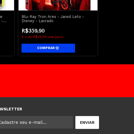
he
Blu-Ray Tron Ares - Jared Leto -
4K UHD A Mort
 -
Disney - Lacrado
Ascensão | Evi
R$359,90
R$479,90
6
x
de
R$59,98
sem juros
6
x
de
R$79,98
s
WSLETTER