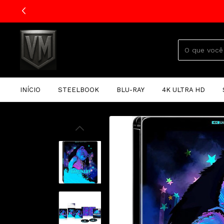
INÍCIO
STEELBOOK
BLU-RAY
4K ULTRA HD