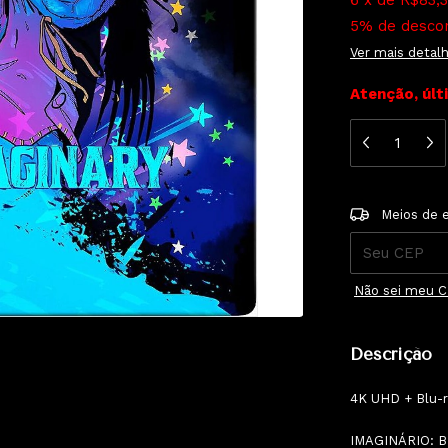
6
x
de
R$83,3
5% de desco
Ver mais detal
Atenção, últ
Entregas para 
Meios de 
Não sei meu 
Descrição
4K UHD + Blu-
IMAGINÁRIO: 