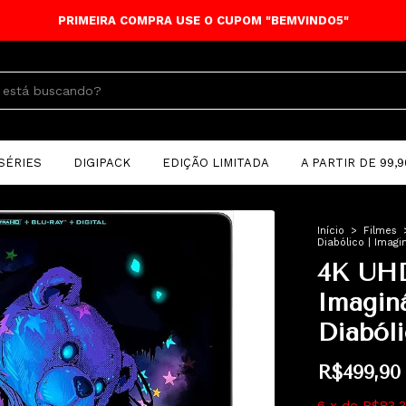
PRIMEIRA COMPRA USE O CUPOM "BEMVINDO5"
SÉRIES
DIGIPACK
EDIÇÃO LIMITADA
A PARTIR DE 99,9
Início
>
Filmes
Diabólico | Imagi
4K UHD
Imagin
Diabóli
R$499,90