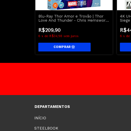
ador | The
Blu-Ray Thor Amor e Trovão | Thor
4K UH
4 - Emily
Love And Thunder - Chris Hemsworth
Siege
on
- Marvel
R$209,90
R$4
6
x
de
R$34,98
sem juros
6
x
de
DEPARTAMENTOS
INÍCIO
STEELBOOK