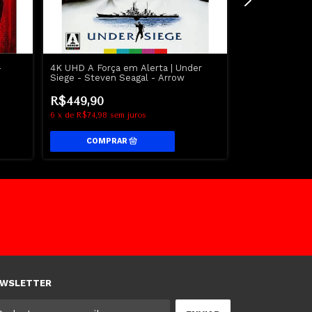
-
4K UHD A Força em Alerta | Under
4K UHD Coraçã
Siege - Steven Seagal - Arrow
Smashing Machi
Blunt - Dwayn
R$449,90
R$449,90
6
x
de
R$74,98
sem juros
6
x
de
R$74,98
s
WSLETTER