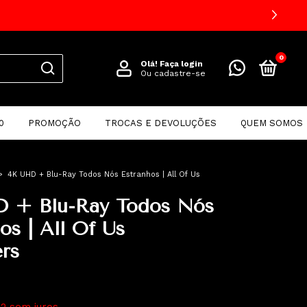
0
Olá!
Faça login
Ou cadastre-se
0
PROMOÇÃO
TROCAS E DEVOLUÇÕES
QUEM SOMOS
>
4K UHD + Blu-Ray Todos Nós Estranhos | All Of Us
 + Blu-Ray Todos Nós
os | All Of Us
rs