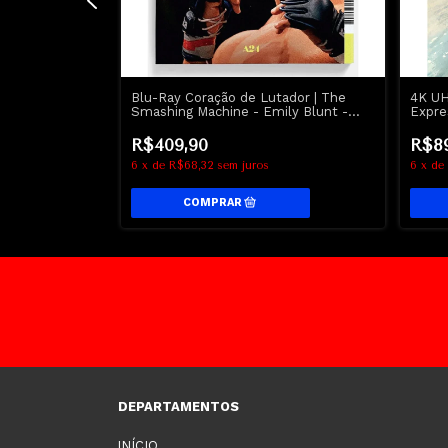
 Stone -
Blu-Ray Coração de Lutador | The
4K UH
crado
Smashing Machine - Emily Blunt -
Expre
Dwayne Johnson
Chris
R$409,90
R$8
6
x
de
R$68,32
sem juros
6
x
de
DEPARTAMENTOS
INÍCIO