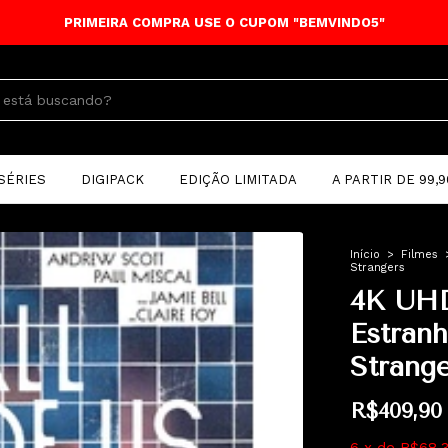
PRIMEIRA COMPRA USE O CUPOM "BEMVINDO5"
SÉRIES
DIGIPACK
EDIÇÃO LIMITADA
A PARTIR DE 99,9
Início
>
Filmes
Strangers
4K UHD
Estranh
Strange
R$409,90