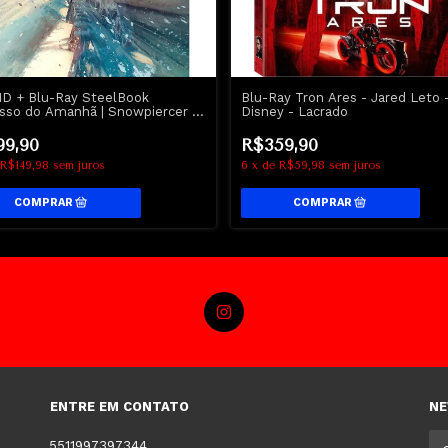
D + Blu-Ray SteelBook
Blu-Ray Tron Ares - Jared Leto 
sso do Amanhã | Snowpiercer -
Disney - Lacrado
 Evans
99,90
R$359,90
R$149,98
sem juros
6
x
de
R$59,98
sem juros
ENTRE EM CONTATO
NE
5511997397344