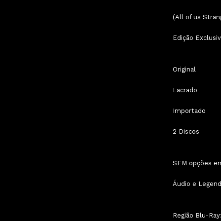
(All of us Stra
Edição Exclusiv
Original
Lacrado
Importado
2 Discos
SEM opções em 
Áudio e Legenda
Região Blu-Ray