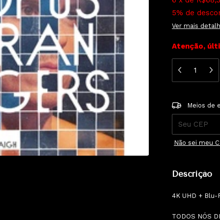
6
x
de
R$68,
5% de desco
Ver mais detal
Atenção, últ
Entregas para 
Meios de 
Não sei meu 
Descrição
4K UHD + Blu-
TODOS NÓS D