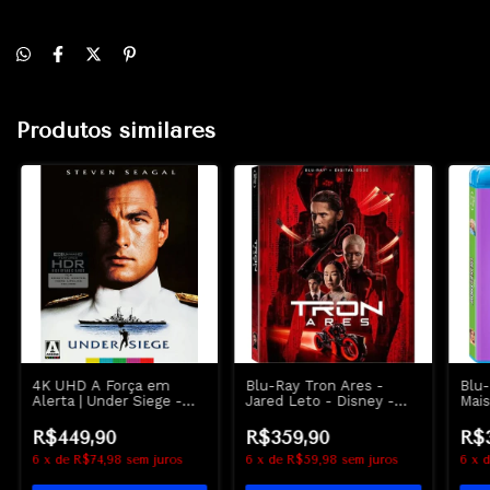
Produtos similares
4K UHD A Força em
Blu-Ray Tron Ares -
Blu-
Alerta | Under Siege -
Jared Leto - Disney -
Mais
Steven Seagal - Arrow
Lacrado
Frea
Loha
R$449,90
R$359,90
R$
6
x
de
R$74,98
sem juros
6
x
de
R$59,98
sem juros
6
x