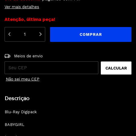
Ver mais detalhes
Atenção, última peça!
ALTERAR CEP
Entregas para o CEP:
Meios de envio
CALCULAR
Não sei meu CEP
Descrição
Blu-Ray Digipack
BABYGIRL