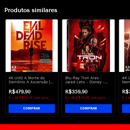
Produtos similares
4K UHD A Morte do
Blu-Ray Tron Ares -
4K 
Demônio A Ascensão |
Jared Leto - Disney -
Nem
Evil Dead Rise - Arrow
Lacrado
na S
Des
R$479,90
R$359,90
R$
6
x
de
R$79,98
sem juros
6
x
de
R$59,98
sem juros
6
x