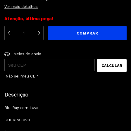
Ver mais detalhes
Atenção, última peça!
ALTERAR CEP
Entregas para o CEP:
Meios de envio
CALCULAR
Não sei meu CEP
Descrição
Blu-Ray com Luva
GUERRA CIVIL