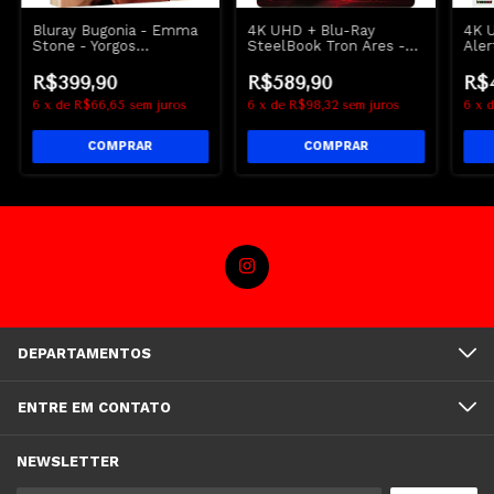
Bluray Bugonia - Emma
4K UHD + Blu-Ray
4K 
Stone - Yorgos
SteelBook Tron Ares -
Aler
Lanthimos - Lacrado
Jared Leto - Disney
Stev
R$399,90
R$589,90
R$
6
x
de
R$66,65
sem juros
6
x
de
R$98,32
sem juros
6
x
DEPARTAMENTOS
ENTRE EM CONTATO
NEWSLETTER