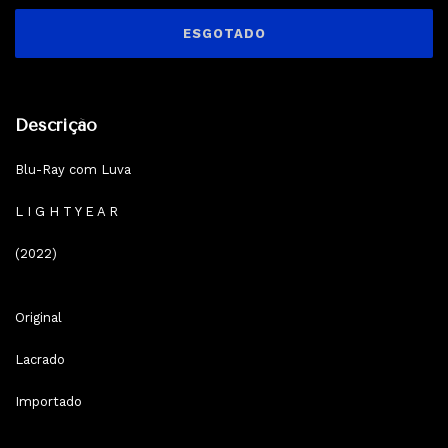
Descrição
Blu-Ray com Luva
L I G H T Y E A R
(2022)
Original
Lacrado
Importado