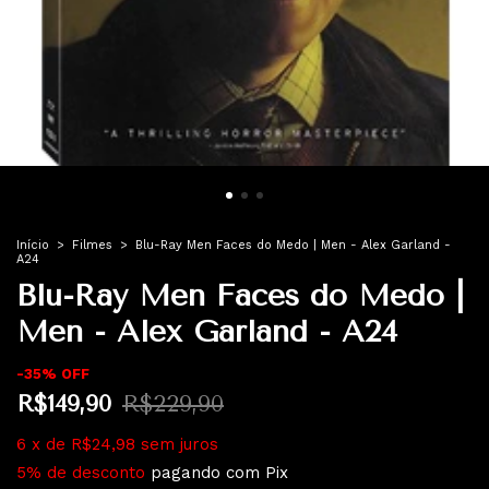
Início
>
Filmes
>
Blu-Ray Men Faces do Medo | Men - Alex Garland -
A24
Blu-Ray Men Faces do Medo |
Men - Alex Garland - A24
-
35
%
OFF
R$149,90
R$229,90
6
x
de
R$24,98
sem juros
5% de desconto
pagando com Pix