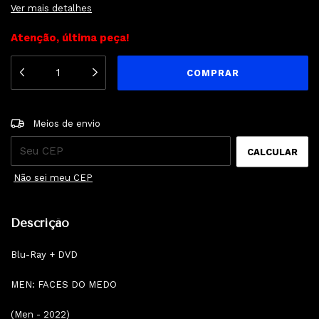
Ver mais detalhes
Atenção, última peça!
ALTERAR CEP
Entregas para o CEP:
Meios de envio
CALCULAR
Não sei meu CEP
Descrição
Blu-Ray + DVD
MEN: FACES DO MEDO
(Men - 2022)