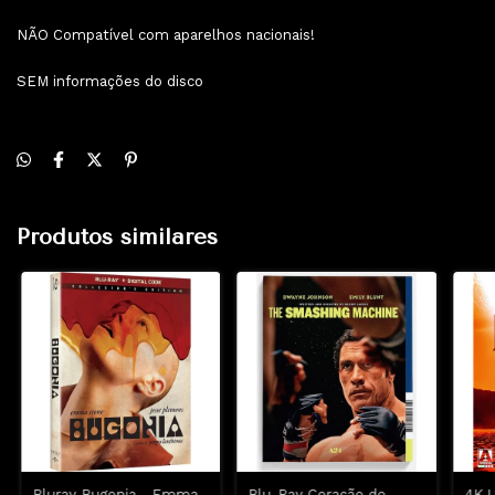
NÃO Compatível com aparelhos nacionais!
SEM informações do disco
Produtos similares
Bluray Bugonia - Emma
Blu-Ray Coração de
4K 