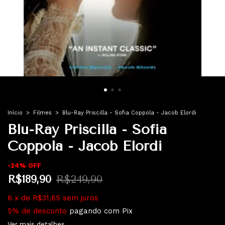
Início
>
Filmes
>
Blu-Ray Priscilla - Sofia Coppola - Jacob Elordi
Blu-Ray Priscilla - Sofia
Coppola - Jacob Elordi
-
24
%
OFF
R$189,90
R$249,90
6
x
de
R$31,65
sem juros
5% de desconto
pagando com Pix
Ver mais detalhes