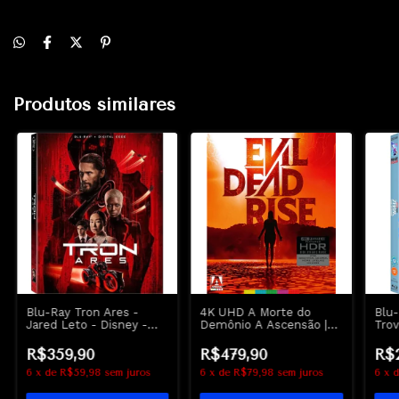
Produtos similares
Blu-Ray Tron Ares -
4K UHD A Morte do
Blu
Jared Leto - Disney -
Demônio A Ascensão |
Trov
Lacrado
Evil Dead Rise - Arrow
Thun
Hem
R$359,90
R$479,90
R$
6
x
de
R$59,98
sem juros
6
x
de
R$79,98
sem juros
6
x