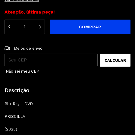
Atenção, última peça!
ALTERAR CEP
Entregas para o CEP:
Meios de envio
CALCULAR
Não sei meu CEP
Descrição
Blu-Ray + DVD
PRISCILLA
(2023)