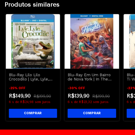
Produtos similares
Blu-Ray Lilo Lilo
Blu-Ray Em Um Bairro
Blu-
Crocodilo | Lyle, Lyle,
de Nova York | In The
Ti W
Crocodile - Shawn
Heights - Dublado e
Mendes - Dublado e
Legendado
-
25
%
OFF
-
30
%
OFF
-
23
Legendado
R$149,90
R$139,90
R$
R$199,90
R$199,90
6
x
de
R$24,98
sem juros
6
x
de
R$23,32
sem juros
6
x