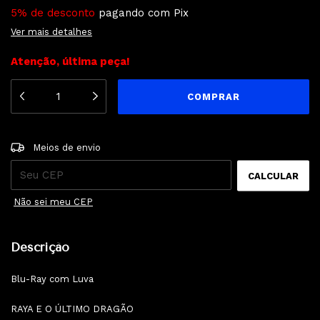
5% de desconto
pagando com Pix
Ver mais detalhes
Atenção, última peça!
ALTERAR CEP
Entregas para o CEP:
Meios de envio
CALCULAR
Não sei meu CEP
Descrição
Blu-Ray com Luva
RAYA E O ÚLTIMO DRAGÃO