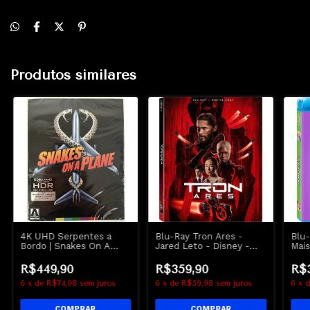
Produtos similares
4K UHD Serpentes a
Blu-Ray Tron Ares -
Blu-
Bordo | Snakes On A
Jared Leto - Disney -
Mais
Plane - Arrow - Lacrado
Lacrado
Frea
Loha
R$449,90
R$359,90
R$
6
x
de
R$74,98
sem juros
6
x
de
R$59,98
sem juros
6
x