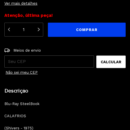
Ver mais detalhes
Atenção, última peça!
ALTERAR CEP
Entregas para o CEP:
Meios de envio
CALCULAR
Não sei meu CEP
Descrição
Blu-Ray SteelBook
CALAFRIOS
(Shivers - 1975)