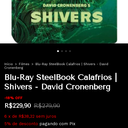
Início
>
Filmes
>
Blu-Ray SteelBook Calafrios | Shivers - David
Cronenberg
Blu-Ray SteelBook Calafrios |
Shivers - David Cronenberg
-
18
%
OFF
R$229,90
R$279,90
6
x
de
R$38,32
sem juros
5% de desconto
pagando com Pix