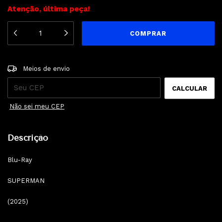
Atenção, última peça!
ALTERAR CEP
Entregas para o CEP:
Meios de envio
CALCULAR
Não sei meu CEP
Descrição
Blu-Ray
SUPERMAN
(2025)