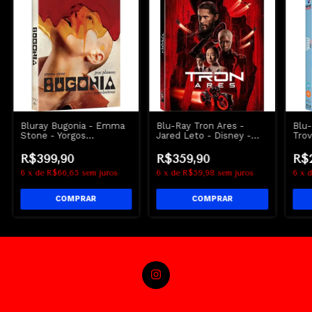
Bluray Bugonia - Emma
Blu-Ray Tron Ares -
Blu
Stone - Yorgos
Jared Leto - Disney -
Trov
Lanthimos - Lacrado
Lacrado
Thun
Hem
R$399,90
R$359,90
R$
6
x
de
R$66,65
sem juros
6
x
de
R$59,98
sem juros
6
x