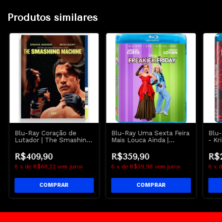
Produtos similares
Blu-Ray Coração de
Blu-Ray Uma Sexta Feira
Blu
Lutador | The Smashing
Mais Louca Ainda |
- Kr
Machine - Emily Blunt -
Freakier Friday - Lindsay
Mye
Dwayne Johnson
Lohan - Disney
R$409,90
R$359,90
R$
6
x
de
R$68,32
sem juros
6
x
de
R$59,98
sem juros
6
x