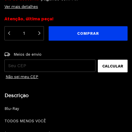
Ver mais detalhes
Atenção, última peça!
ALTERAR CEP
Entregas para o CEP:
Meios de envio
CALCULAR
Não sei meu CEP
Descrição
Blu-Ray
TODOS MENOS VOCÊ