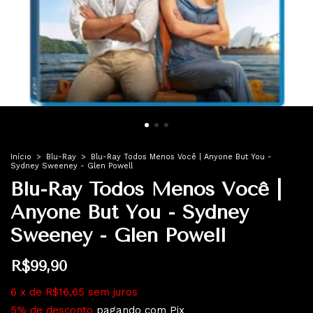
Início
>
Blu-Ray
>
Blu-Ray Todos Menos Você | Anyone But You -
Sydney Sweeney - Glen Powell
Blu-Ray Todos Menos Você |
Anyone But You - Sydney
Sweeney - Glen Powell
R$99,90
6
x
de
R$16,65
sem juros
5% de desconto
pagando com Pix